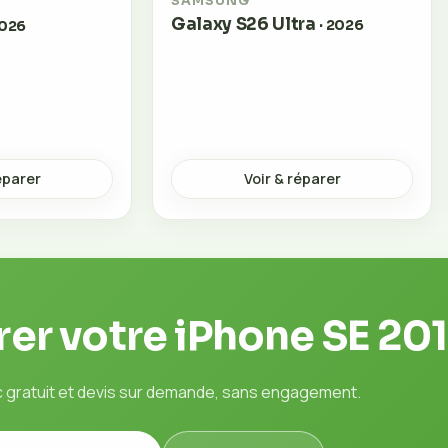
SAMSUNG
Galaxy S26 Ultra
· 2026
2026
éparer
Voir & réparer
rer votre iPhone SE 201
c gratuit et devis sur demande, sans engagement.