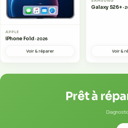
SAMSUNG
Galaxy S26+
· 
APPLE
iPhone Fold
· 2026
Voir & réparer
Voir & r
Prêt à répa
Diagnosti