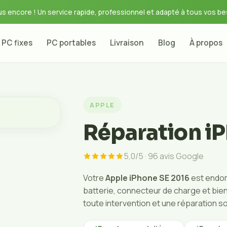
s encore ! Un service rapide, professionnel et adapté à tous vos be
PC fixes
PC portables
Livraison
Blog
À propos
APPLE
Réparation i
5,0/5 · 96 avis Google
Votre
Apple iPhone SE 2016
est endo
batterie, connecteur de charge et bien 
toute intervention et une réparation s