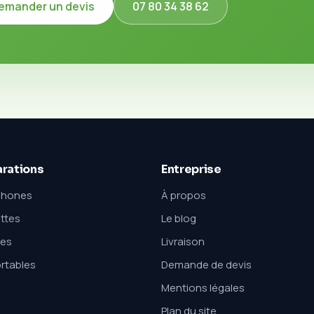
emander un devis
07 80 34 38 62
rations
Entreprise
phones
À propos
ttes
Le blog
xes
Livraison
rtables
Demande de devis
Mentions légales
Plan du site